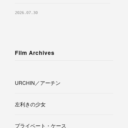
2026.07.30
『URCHIN／アーチン』
URCHIN／アーチン
10月23日(金)公開決定！
2026.07.09
Film Archives
オピニオンたちから”憧
れのジョディ”へリスペ
プライベート・ケース
クトコメント到着！
URCHIN／アーチン
2026.05.10
左利きの少女
ショーン・
バーン監督
からメッセ
プライベート・ケース
デンジャラス・アニマルズ 絶望海域