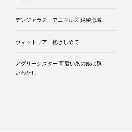
ージ動画が
到着！
デンジャラス・アニマルズ 絶望海域
2026.04.01
ヴィットリア 抱きしめて
DJ野村雅夫さん、
テアトル梅田でト
ヴィットリア 抱きしめて
ークイベント開
アグリーシスター 可愛いあの娘は醜
催！
いわたし
2026.01.11
CAFÉ:MONOCHROME ×『アグリーシス
ター 可愛いあの娘は醜いわたし』コラボ
アグリーシスター 可愛いあの娘は醜いわたし